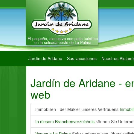
El pequeño, exclusivo complejo turistíco
en la soleada oeste de La Palma
Jardín de Aridane
Sus vacaciones
Nuestros Alojami
Jardín de Aridane - e
web
Immobilien - der Makler unseres Vertrauens
Inmobil
In diesem Branchenverzeichnis
können Sie Unterne
Vamos a La Palma
Sehr umfangreiche, übersichtlich