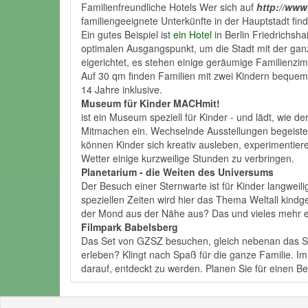
Familienfreundliche Hotels Wer sich auf
http://www
familiengeeignete Unterkünfte in der Hauptstadt fin
Ein gutes Beispiel ist
ein Hotel
in Berlin Friedrichsh
optimalen Ausgangspunkt, um die Stadt mit der gan
eigerichtet, es stehen einige geräumige Familienzi
Auf 30 qm finden Familien mit zwei Kindern bequem 
14 Jahre inklusive.
Museum für Kinder MACHmit!
ist ein Museum speziell für Kinder - und lädt, wie
Mitmachen ein. Wechselnde Ausstellungen begeist
können Kinder sich kreativ ausleben, experimentiere
Wetter einige kurzweilige Stunden zu verbringen.
Planetarium - die Weiten des Universums
Der Besuch einer Sternwarte ist für Kinder langweil
speziellen Zeiten wird hier das Thema Weltall kindg
der Mond aus der Nähe aus? Das und vieles mehr e
Filmpark Babelsberg
Das Set von GZSZ besuchen, gleich nebenan das Sa
erleben? Klingt nach Spaß für die ganze Familie. I
darauf, entdeckt zu werden. Planen Sie für einen B