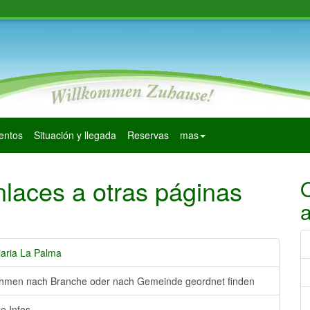
entos
Situación y llegada
Reservas
mas
nlaces a otras páginas
a
iaria La Palma
hmen nach Branche oder nach Gemeinde geordnet finden
e Infos