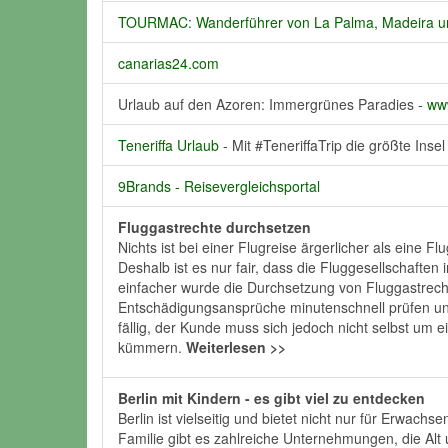
TOURMAC: Wanderführer von La Palma, Madeira u
canarias24.com
Urlaub auf den Azoren: Immergrünes Paradies -
www
Teneriffa Urlaub
- Mit #TeneriffaTrip die größte Ins
9Brands - Reisevergleichsportal
Fluggastrechte durchsetzen
Nichts ist bei einer Flugreise ärgerlicher als eine 
Deshalb ist es nur fair, dass die Fluggesellschafte
einfacher wurde die Durchsetzung von Fluggastrecht
Entschädigungsansprüche minutenschnell prüfen und
fällig, der Kunde muss sich jedoch nicht selbst um
kümmern.
Weiterlesen >>
Berlin mit Kindern - es gibt viel zu entdecken
Berlin ist vielseitig und bietet nicht nur für Erwa
Familie gibt es zahlreiche Unternehmungen, die Al