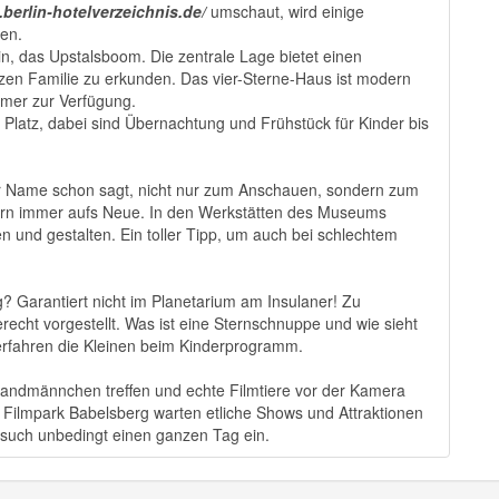
.berlin-hotelverzeichnis.de/
umschaut, wird einige
den.
ain, das Upstalsboom. Die zentrale Lage bietet einen
zen Familie zu erkunden. Das vier-Sterne-Haus ist modern
mmer zur Verfügung.
Platz, dabei sind Übernachtung und Frühstück für Kinder bis
 der Name schon sagt, nicht nur zum Anschauen, sondern zum
ern immer aufs Neue. In den Werkstätten des Museums
n und gestalten. Ein toller Tipp, um auch bei schlechtem
ig? Garantiert nicht im Planetarium am Insulaner! Zu
erecht vorgestellt. Was ist eine Sternschnuppe und wie sieht
rfahren die Kleinen beim Kinderprogramm.
ndmännchen treffen und echte Filmtiere vor der Kamera
m Filmpark Babelsberg warten etliche Shows und Attraktionen
esuch unbedingt einen ganzen Tag ein.