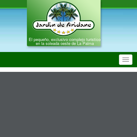
El pequeño, exclusivo complejo turistíco
en la soleada oeste de La Palma
Toggl
navig