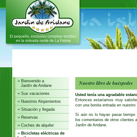
Jardín de Aridane La
Palma,alquiler bungalow La
Palma,apartamentos la
palma,caseros de vacaci�n La
Palma
El pequeño, exclusivo complejo turistíco
en la soleada oeste de La Palma
Bienvenido a
Nuestro libro de huéspedes
Jardín de Aridane
Sus vacaciones
Usted tenía una agradable estan
Entonces estaríamos muy satisfec
Nuestros Alojamientos
con una bonita entrada en nuestro L
Situación y llegada
Si aún no lo hayan pasar tiempo 
Reservas
los comentarios de otros clientes 
Jardín de Aridane.
Coches de alquiler
Bicicletas eléctricas de