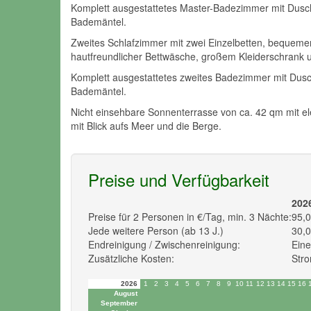
Komplett ausgestattetes Master-Badezimmer mit Dus
Bademäntel.
Zweites Schlafzimmer mit zwei Einzelbetten, bequeme
hautfreundlicher Bettwäsche, großem Kleiderschran
Komplett ausgestattetes zweites Badezimmer mit Dus
Bademäntel.
Nicht einsehbare Sonnenterrasse von ca. 42 qm mit el
mit Blick aufs Meer und die Berge.
Preise und Verfügbarkeit
202
Preise für 2 Personen in €/Tag, min. 3 Nächte:
95,0
Jede weitere Person (ab 13 J.)
30,0
Endreinigung / Zwischenreinigung:
Ein
Zusätzliche Kosten:
Stro
2026
1
2
3
4
5
6
7
8
9
10
11
12
13
14
15
16
August
September