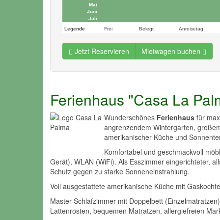
Mai
Juni
Juli
Legende
Frei
Belegt
Anreisetag
Jetzt Reservieren
Mietwagen buchen
Ferienhaus "Casa La Pal
Wunderschönes
Ferienhaus
für max
angrenzendem Wintergarten, großem 
amerikanischer Küche und Sonnenterr
Komfortabel und geschmackvoll möbl
Gerät), WLAN (WiFi). Als Esszimmer eingerichteter, all
Schutz gegen zu starke Sonneneinstrahlung.
Voll ausgestattete amerikanische Küche mit Gaskochfel
Master-Schlafzimmer mit Doppelbett (Einzelmatratze
Lattenrosten, bequemen Matratzen, allergiefreien Ma