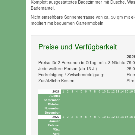
Komplett ausgestattetes Badezimmer mit Dusche, Was
Bademäntel.
Nicht einsehbare Sonnenterrasse von ca. 50 qm mit ele
möbliert mit bequemen Gartenmöbeln.
Preise und Verfügbarkeit
202
Preise für 2 Personen in €/Tag, min. 3 Nächte:
79,0
Jede weitere Person (ab 13 J.)
25,0
Endreinigung / Zwischenreinigung:
Ein
Zusätzliche Kosten:
Stro
2026
1
2
3
4
5
6
7
8
9
10
11
12
13
14
15
16
August
September
Oktober
November
Dezember
2027
1
2
3
4
5
6
7
8
9
10
11
12
13
14
15
16
Januar
Februar
März
April