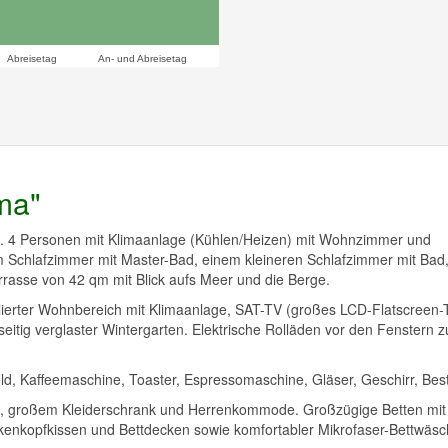
Abreisetag
An- und Abreisetag
ma"
. 4 Personen mit Klimaanlage (Kühlen/Heizen) mit Wohnzimmer und
Schlafzimmer mit Master-Bad, einem kleineren Schlafzimmer mit Bad
asse von 42 qm mit Blick aufs Meer und die Berge.
ierter Wohnbereich mit Klimaanlage, SAT-TV (großes LCD-Flatscreen-
seitig verglaster Wintergarten. Elektrische Rolläden vor den Fenstern 
d, Kaffeemaschine, Toaster, Espressomaschine, Gläser, Geschirr, Beste
n), großem Kleiderschrank und Herrenkommode. Großzügige Betten mit
rkenkopfkissen und Bettdecken sowie komfortabler Mikrofaser-Bettwäsc