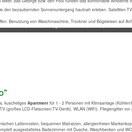
s Meer, das Gebirge bzw. den Pool runden das komfortable Ambiente 
e den bezaubernden Sonnenuntergang hautnah erleben. Satelliten-TV 
rn, Wohnzimmer, Küche, 2 Bädern, grosse Terrasse, SAT-TV, WLAN,
offen. Benutzung von Waschmaschine, Trockner und Bügeleisen auf An
o"
s, kuscheliges
Apartment
für 1 - 2 Personen mit Klimaanlage (Kühlen/
V (großes LCD-Flatscreen-TV-Gerät), WLAN (WiFi). Fliegengitter vor 
ischen Lattenrosten, bequemen Matratzen, allergienfreien Markenkop
Komplett ausgestattetes Badezimmer mit Dusche, Waschbecken und WC.