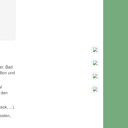
er, Bad
lion und
TV
r den
ck, ...).
osten,