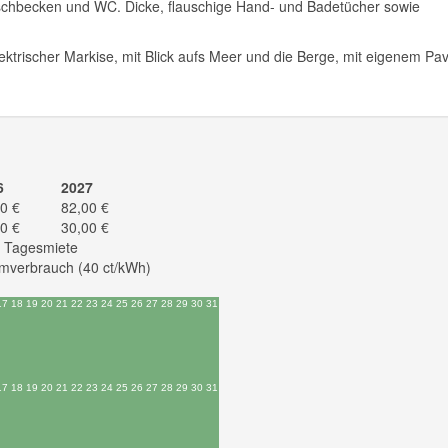
chbecken und WC. Dicke, flauschige Hand- und Badetücher sowie
ktrischer Markise, mit Blick aufs Meer und die Berge, mit eigenem Pavi
6
2027
0 €
82,00 €
0 €
30,00 €
e Tagesmiete
mverbrauch (40 ct/kWh)
17
18
19
20
21
22
23
24
25
26
27
28
29
30
31
17
18
19
20
21
22
23
24
25
26
27
28
29
30
31