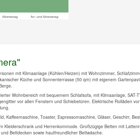
Abreisetag
An- und Abreisetag
mera"
ersonen mit Klimaanlage (Kühlen/Heizen) mit Wohnzimmer, Schlafzimm
anischer Küche und Sonnenterrasse (50 qm) mit eigenem Gartenpavil
 Berge.
ierter Wohnbereich mit bequemem Schlafsofa, mit Klimaanlage, SAT-
ngitter vor allen Fenstern und Schiebetüren. Elektrische Rolläden vo
lung.
d, Kaffeemaschine, Toaster, Espressomaschine, Gläser, Geschirr, Beste
em Kleiderschrank und Herrenkommode. Großzügige Betten mit Lattenr
 und Bettdecken sowie hautfreundlicher Bettwäsche.