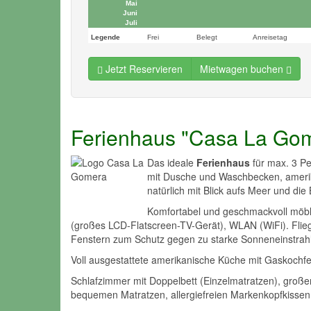
Mai
Juni
Juli
Legende
Frei
Belegt
Anreisetag
Jetzt Reservieren
Mietwagen buchen
Ferienhaus "Casa La Go
Das ideale
Ferienhaus
für max. 3 P
mit Dusche und Waschbecken, amerik
natürlich mit Blick aufs Meer und die
Komfortabel und geschmackvoll möbl
(großes LCD-Flatscreen-TV-Gerät), WLAN (WiFi). Fliege
Fenstern zum Schutz gegen zu starke Sonneneinstrah
Voll ausgestattete amerikanische Küche mit Gaskochfel
Schlafzimmer mit Doppelbett (Einzelmatratzen), groß
bequemen Matratzen, allergiefreien Markenkopfkissen