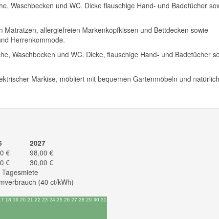
che, Waschbecken und WC. Dicke flauschige Hand- und Badetücher so
n Matratzen, allergiefreien Markenkopfkissen und Bettdecken sowie
k und Herrenkommode.
che, Waschbecken und WC. Dicke, flauschige Hand- und Badetücher s
ektrischer Markise, möbliert mit bequemen Gartenmöbeln und natürlic
6
2027
0 €
98,00 €
0 €
30,00 €
e Tagesmiete
mverbrauch (40 ct/kWh)
17
18
19
20
21
22
23
24
25
26
27
28
29
30
31