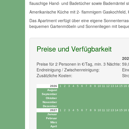
flauschige Hand- und Badetücher sowie Bademäntel sin
Amerikanische Küche mit 2- flammigem Gaskochfeld, Ka
Das Apartment verfügt über eine eigene Sonnenterrasse
bequemen Gartenmöbeln und Sonnenliegen mit bequem
Preise und Verfügbarkeit
202
Preise für 2 Personen in €/Tag, min. 3 Nächte:
59,
Endreinigung / Zwischenreinigung:
Ein
Zusätzliche Kosten:
Str
2026
1
2
3
4
5
6
7
8
9
10
11
12
13
14
15
16
August
September
Oktober
November
Dezember
2027
1
2
3
4
5
6
7
8
9
10
11
12
13
14
15
16
Januar
Februar
März
April