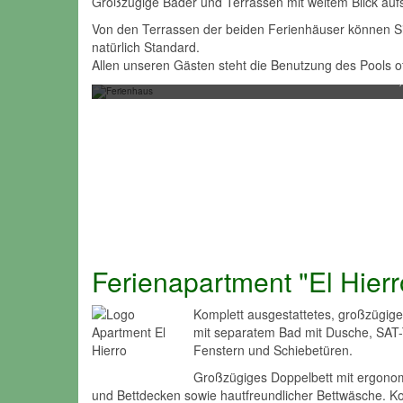
Großzügige Bäder und Terrassen mit weitem Blick auf
Von den Terrassen der beiden Ferienhäuser können Si
Ferienhaus "Casa La Palma"
natürlich Standard.
Ferienhaus für max. 4 Personen mit 2 Schlafzimme
Allen unseren Gästen steht die Benutzung des Pools 
Klimaanlage
Ferienapartment "El Hierr
Komplett ausgestattetes, großzügige
mit separatem Bad mit Dusche, SAT-T
Fenstern und Schiebetüren.
Großzügiges Doppelbett mit ergonom
und Bettdecken sowie hautfreundlicher Bettwäsche. 