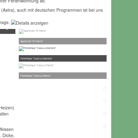
Ihrer Ferienwohnung ab.
(Astra), auch mit deutschen Programmen ist bei uns
frage.
Apartment "El Hierro"
Ferienhaus "Casa La Gomera"
Ferienhaus "Casa La Palma"
Heizen)
allen
fkissen
 Dicke,