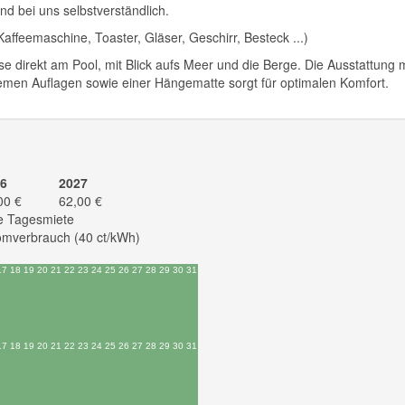
d bei uns selbstverständlich.
ffeemaschine, Toaster, Gläser, Geschirr, Besteck ...)
 direkt am Pool, mit Blick aufs Meer und die Berge. Die Ausstattung m
en Auflagen sowie einer Hängematte sorgt für optimalen Komfort.
6
2027
00 €
62,00 €
e Tagesmiete
omverbrauch (40 ct/kWh)
17
18
19
20
21
22
23
24
25
26
27
28
29
30
31
17
18
19
20
21
22
23
24
25
26
27
28
29
30
31