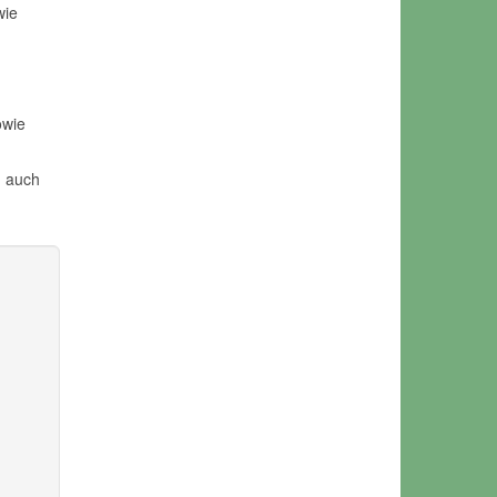
wie
owie
h auch