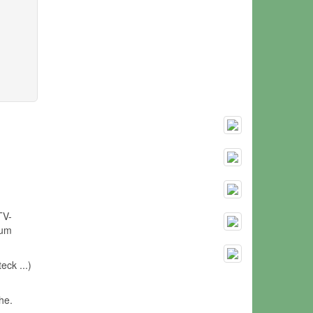
,
TV-
zum
ck ...)
he.