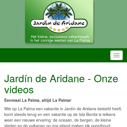
Het kleine, exclusieve vakantiepark
in het zonnige westen van La Palma
Toggl
navig
Jardín de Aridane - Onze
videos
Eenmaal La Palma, altijd La Palma!
Wie op La Palma een vakantie in Jardín de Aridane beleefd heeft,
komt steeds terug en een vakantie op de Isla Bonita is telkens
weer een nieuwe ervaring: de oceaan, de bergen, de kleine
steden en de vulkanen op ons eiland maken elk oponthoud