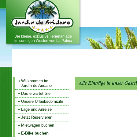
Ferienhaus, Ferienwohnung und
Ferienapartment auf La Palma
Die kleine, exklusive Ferienanlage
im sonnigen Westen von La Palma
Willkommen im
Alle Einträge in unser Gäst
Jardín de Aridane
Das erwartet Sie
Unsere Urlaubsdomizile
Lage und Anreise
Jetzt Reservieren
Mietwagen buchen
E-Bike buchen